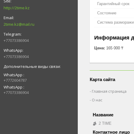
Гарантийный срок
http://2time.kz
Состояние
Система разморажива
2time.kz@mail.ru
Информация д
+77073386904
Цена:
165 000 ₸
+77073386904
WhatsApp
Карта сайта
+7772604787
WhatsApp
Главная страница
+77073386904
О нас
2 TIME