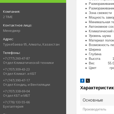
Размораживан
Размораживани
Зона свеж
2 TIME
Мощность зам
Минимальная 
Автономное 
Менеджер
Климатическ
Уровень шум
Материал по
Туркебаева 95, Алматы, Казахстан
Возможность 
Ширина 60
Глубина 62
+7 (777) 260-47-87
Высота 150
Отдел Климатической техники
Вес 55.0 
Цвет гра
+7 (707) 309-43-23
Отдел Климат. и КБТ
+7 (747) 390-47-17
Отдел Кондиц. и Вентиляции
Характеристик
+7 (707) 338-69-04
Отдел КБТ и МБТ
Основные
+7 (776) 133-55-66
Бухгалтерия
Производитель