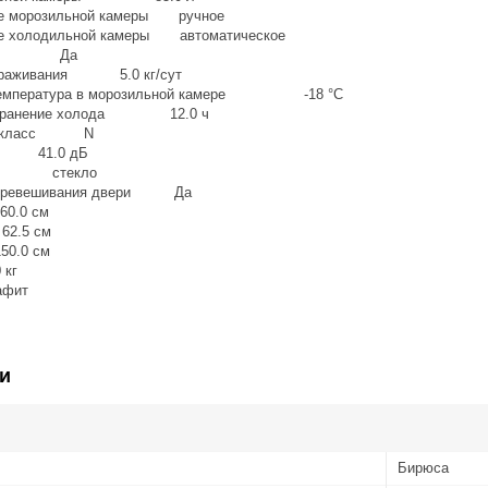
ие морозильной камеры ручное
е холодильной камеры автоматическое
ести Да
ораживания 5.0 кг/сут
температура в морозильной камере -18 °C
сохранение холода 12.0 ч
ий класс N
а 41.0 дБ
лок стекло
перевешивания двери Да
.0 см
.5 см
.0 см
кг
фит
и
Бирюса