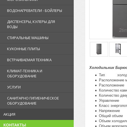
ВОДОНАГРЕВАТЕЛИ - БОЙЛЕРЫ
ДИСПЕНСЕРЫ, КУЛЕРЫ ДЛЯ
ВОДЫ
СТИРАЛЬНЫЕ МАШИНЫ
КУХОННЫЕ ПЛИТЫ
ВСТРАИВАЕМАЯ ТЕХНИКА
Холодильник Бирюс
КЛИМАТ-ТЕХНИКА И
Тип холодиль
ОБОРУДОВАНИЕ
Расположение
Расположени
УСЛУГИ
Количество
Количество
САНИТАРНО ГИГИЕНИЧЕСКОЕ
Управление 
ОБОРУДОВАНИЕ
Класс энерго
Напряжение
АКЦИЯ
Общий объе
Объем холод
КОНТАКТЫ
Объем мороз