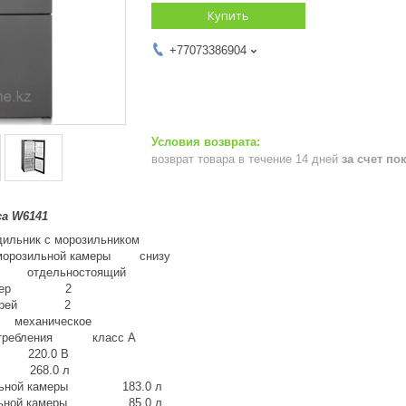
Купить
+77073386904
возврат товара в течение 14 дней
за счет по
а W6141
ник с морозильником
 морозильной камеры снизу
е отдельностоящий
 камер 2
 дверей 2
механическое
потребления класс A
 220.0 В
м 268.0 л
ильной камеры 183.0 л
ильной камеры 85.0 л