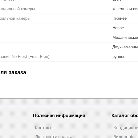
лодильной камеры
капельная си
зильной камеры
Нижнее
Новое
Механическо
Двухкамерны
ния No Frost (Frost Free)
ручное
ля заказа
Полезная информация
Каталог об
Контакты
Кондицион
Доставка и оплата
Видеонабл