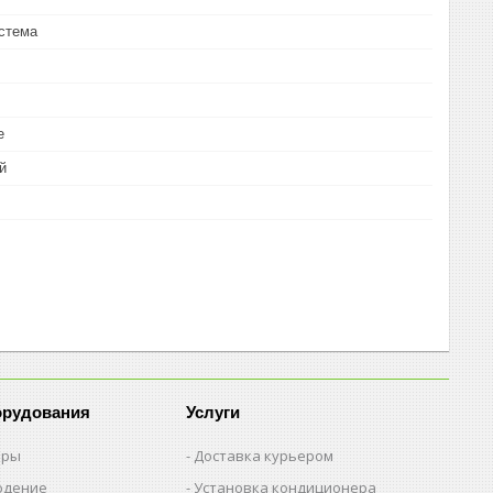
стема
е
й
орудования
Услуги
еры
Доставка курьером
юдение
Установка кондиционера