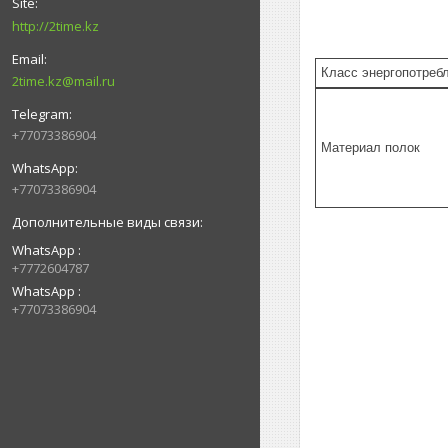
http://2time.kz
Класс энергопотреб
2time.kz@mail.ru
+77073386904
Материал полок
+77073386904
WhatsApp
+7772604787
WhatsApp
+77073386904