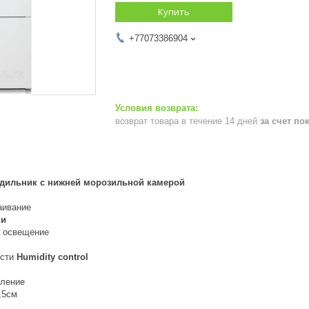
Купить
+77073386904
возврат товара в течение 14 дней
за счет по
дильник с нижней морозильной камерой
аивание
ки
D освещение
ости
Humidity control
вление
,5см