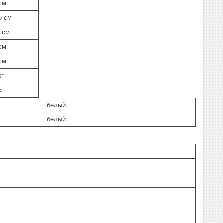
см
5 см
 см
см
см
кг
кг
белый
белый