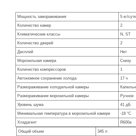
Мощность замораживания
5 кг/сут
Количество камер
2
Климатические классы
N, ST
Количество дверей
2
Дисплей
Нет
Морозильная камера
Снизу
Количество компрессоров
1
Автономное сохранение холода
17 ч
Размораживание холодильной камеры
Капельн
Размораживание морозильной камеры
Ручное
Уровень шума
41 дБ
Минимальная температура в морозильной камере
-18 °C
Хладагент
R600a
Общий объем
345 л