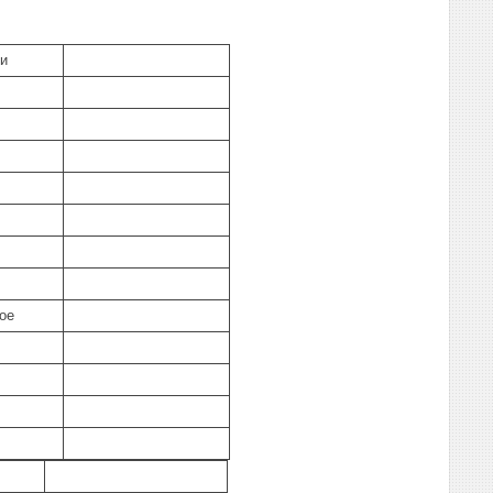
ки
ое