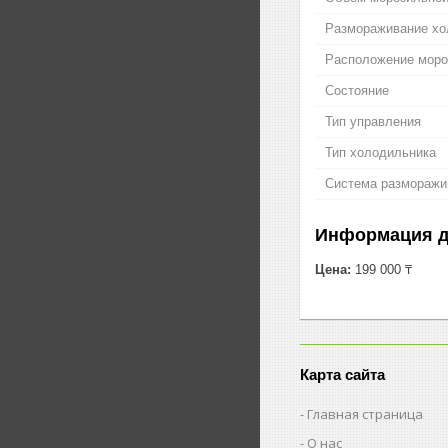
Размораживание хо
Расположение моро
Состояние
Тип управления
Тип холодильника
Система разморажива
Информация д
Цена:
199 000 ₸
Карта сайта
Главная страница
О нас