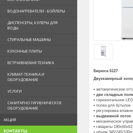
ВОДОНАГРЕВАТЕЛИ - БОЙЛЕРЫ
ДИСПЕНСЕРЫ, КУЛЕРЫ ДЛЯ
ВОДЫ
СТИРАЛЬНЫЕ МАШИНЫ
КУХОННЫЕ ПЛИТЫ
ВСТРАИВАЕМАЯ ТЕХНИКА
Бирюса 6127
КЛИМАТ-ТЕХНИКА И
Двухкамерный холо
ОБОРУДОВАНИЕ
• автоматическое отт
УСЛУГИ
•
две складные пол
• горизонтальное LE
САНИТАРНО ГИГИЕНИЧЕСКОЕ
• полка для бутылок
ОБОРУДОВАНИЕ
• регулировка влажн
•
выдвижной лоток
АКЦИЯ
• механическое упра
• габариты 190х60х62
КОНТАКТЫ
• объем 345/245/100л