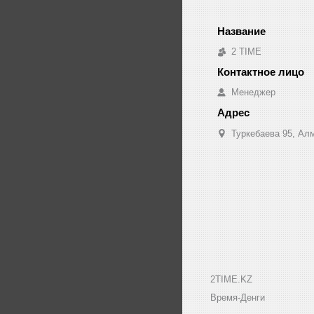
2 TIME
Менеджер
Туркебаева 95, Ал
2TIME.KZ
Время-Денги