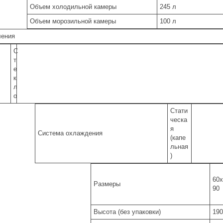
Объем холодильной камеры
245 л
Объем морозильной камеры
100 л
ления
С
т
е
к
л
о
Стати
ческа
я
Система охлаждения
(капе
льная
)
60x
Размеры
90
Высота (без упаковки)
190