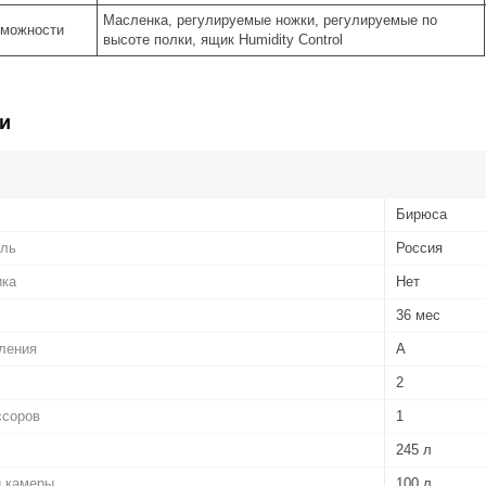
Масленка, регулируемые ножки, регулируемые по
зможности
высоте полки, ящик Humidity Control
и
Бирюса
ель
Россия
ика
Нет
36 мес
ления
A
2
ссоров
1
245 л
 камеры
100 л