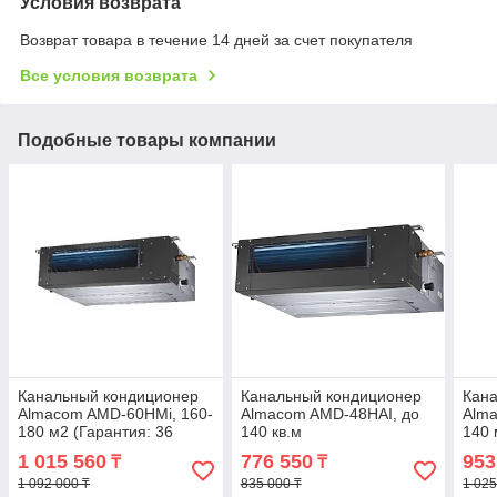
Условия возврата
Возврат товара в течение 14 дней за счет покупателя
Все условия возврата
Подобные товары компании
Канальный кондиционер
Канальный кондиционер
Кан
Almacom AMD-60HMi, 160-
Almacom AMD-48HАI, до
Alma
180 м2 (Гарантия: 36
140 кв.м
140 
месяцев)
меся
1 015 560
776 550
953
₸
₸
1 092 000 ₸
835 000 ₸
1 025