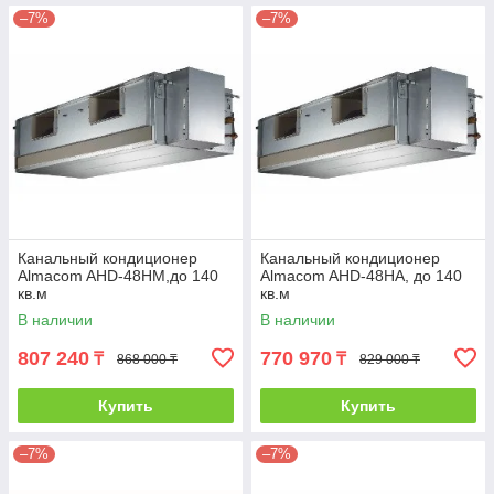
–7%
–7%
Канальный кондиционер
Канальный кондиционер
Almacom AHD-48HМ,до 140
Almacom AHD-48НА, до 140
кв.м
кв.м
В наличии
В наличии
807 240
770 970
₸
₸
868 000 ₸
829 000 ₸
Купить
Купить
–7%
–7%