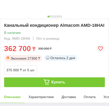
Канальный кондиционер Almacom AМD-18HАI
В наличии
Код: AМD-18HАI
Опт и розница
362 700
₸
390 000 ₸
Осталось
2 дня
Экономия
27300 ₸
375 000 ₸
от 5 шт.
Купить
Описание
Характеристики
Доставка
Оплата
Усл