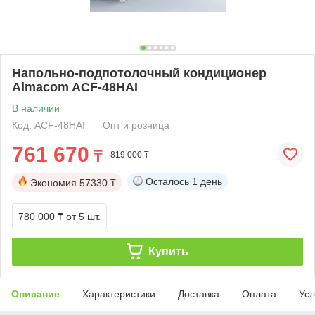
Напольно-подпотолочный кондиционер
Almacom ACF-48HAI
В наличии
Код: ACF-48HAI
Опт и розница
761 670
₸
819 000 ₸
Осталось
1 день
Экономия
57330 ₸
780 000 ₸
от 5 шт.
Купить
Описание
Характеристики
Доставка
Оплата
Усл