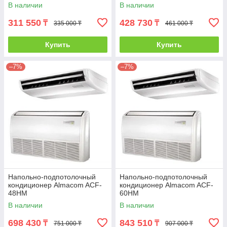
В наличии
В наличии
311 550
428 730
₸
₸
335 000 ₸
461 000 ₸
Купить
Купить
–7%
–7%
Напольно-подпотолочный
Напольно-подпотолочный
кондиционер Almacom ACF-
кондиционер Almacom ACF-
48HM
60HM
В наличии
В наличии
698 430
843 510
₸
₸
751 000 ₸
907 000 ₸