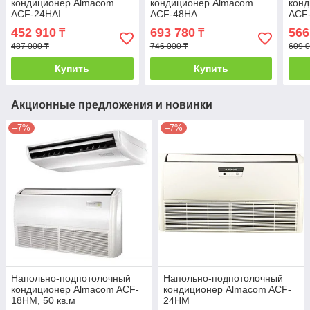
кондиционер Almacom
кондиционер Almacom
кон
ACF-24HAI
ACF-48HA
ACF
452 910
693 780
566
₸
₸
487 000 ₸
746 000 ₸
609 0
Купить
Купить
Акционные предложения и новинки
–7%
–7%
Напольно-подпотолочный
Напольно-подпотолочный
кондиционер Almacom ACF-
кондиционер Almacom ACF-
18HM, 50 кв.м
24HM