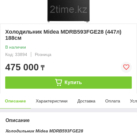
Холодильник Midea MDRB593FGE28 (447л)
188см
В наличии
Код: 33894
Розница
475 000
₸
Купить
Описание
Характеристики
Доставка
Оплата
Усл
Описание
Холодильник Midea MDRB593FGE28