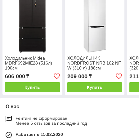
Холодильник Midea
ХОЛОДИЛЬНИК
ХОЛ
MDRF692MIE28 (516л)
NORDFROST NRB 162 NF
NOR
190см
W (310 л) 188см
(320
606 000
209 000
211
₸
₸
Купить
Купить
О нас
Рейтинг не сформирован
Менее 5 отзывов за последний год
Работает с 15.02.2020