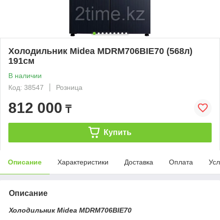
Холодильник Midea MDRM706BIE70 (568л)
191см
В наличии
Код: 38547
Розница
812 000
₸
Купить
Описание
Характеристики
Доставка
Оплата
Усл
Описание
Холодильник Midea MDRM706BIE70