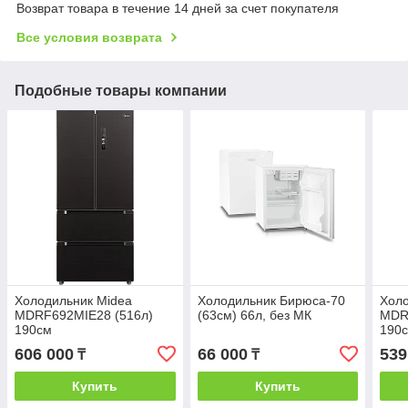
Возврат товара в течение 14 дней за счет покупателя
Все условия возврата
Подобные товары компании
Холодильник Midea
Холодильник Бирюса-70
Холо
MDRF692MIE28 (516л)
(63см) 66л, без МК
MDR
190см
190
606 000
66 000
539
₸
₸
Купить
Купить