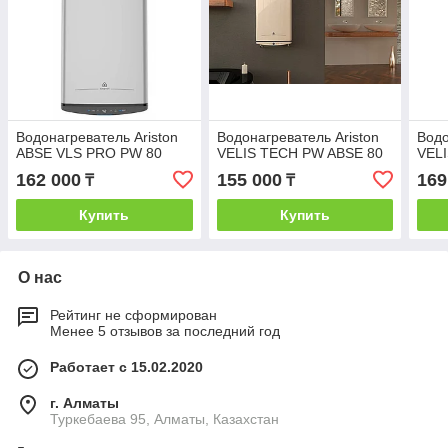
Водонагреватель Ariston
Водонагреватель Ariston
Водо
ABSE VLS PRO PW 80
VELIS TECH PW ABSE 80
VEL
162 000
155 000
169
₸
₸
Купить
Купить
О нас
Рейтинг не сформирован
Менее 5 отзывов за последний год
Работает с 15.02.2020
г. Алматы
Туркебаева 95, Алматы, Казахстан