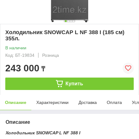
Холодильник SNOWCAP L NF 388 I (185 см)
355л.
В наличии
Код: БТ-19834
Розница
243 000
₸
Купить
Описание
Характеристики
Доставка
Оплата
Усл
Описание
Холодильник SNOWCAP L NF 388 I