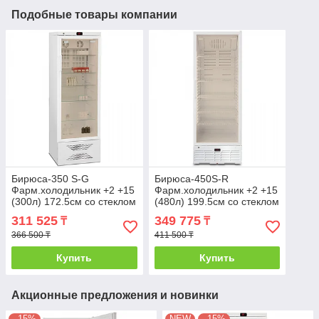
Подобные товары компании
Бирюса-350 S-G
Бирюса-450S-R
Фарм.холодильник +2 +15
Фарм.холодильник +2 +15
(300л) 172.5см со стеклом
(480л) 199.5см со стеклом
311 525
349 775
₸
₸
366 500 ₸
411 500 ₸
Купить
Купить
Акционные предложения и новинки
–15%
NEW
–15%