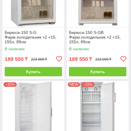
Бирюса-150 S-G
Бирюса-150 S-GB
Фарм.холодильник +2 +15,
Фарм.холодильник +2 +15,
155л, 89см
155л, 89см
В наличии
В наличии
189 550
189 550
₸
₸
223 000 ₸
223 000 ₸
Купить
Купить
–15%
NEW
–15%