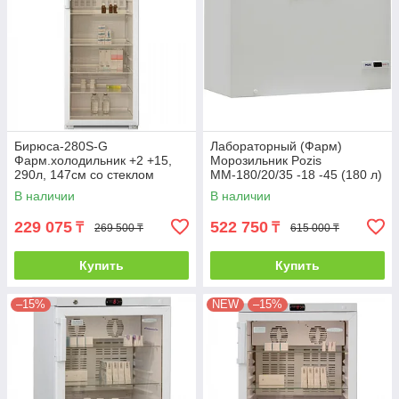
Бирюса-280S-G
Лабораторный (Фарм)
Фарм.холодильник +2 +15,
Морозильник Pozis
290л, 147см со стеклом
ММ-180/20/35 -18 -45 (180 л)
белый
В наличии
В наличии
229 075
522 750
₸
₸
269 500 ₸
615 000 ₸
Купить
Купить
–15%
NEW
–15%