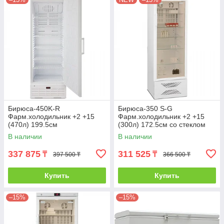
Бирюса-450K-R
Бирюса-350 S-G
Фарм.холодильник +2 +15
Фарм.холодильник +2 +15
(470л) 199.5см
(300л) 172.5см со стеклом
В наличии
В наличии
337 875
311 525
₸
₸
397 500 ₸
366 500 ₸
Купить
Купить
–15%
–15%