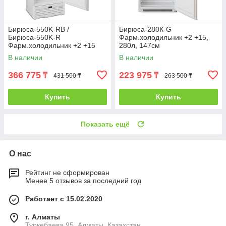
Бирюса-550K-RB /
Бирюса-280К-G
Бирюса-550K-R
Фарм.холодильник +2 +15,
Фарм.холодильник +2 +15
280л, 147см
(535л) 219.5см
В наличии
В наличии
366 775
223 975
₸
₸
431 500 ₸
263 500 ₸
Купить
Купить
Показать ещё
О нас
Рейтинг не сформирован
Менее 5 отзывов за последний год
Работает с 15.02.2020
г. Алматы
Туркебаева 95, Алматы, Казахстан