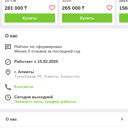
187см
320л.
двух
185
281 000
265 000
156
₸
₸
Купить
Купить
О нас
Рейтинг не сформирован
Менее 5 отзывов за последний год
Работает с 15.02.2020
г. Алматы
Туркебаева 95, Алматы, Казахстан
Контакты
Сегодня выходной
Показать весь график работы
О нас