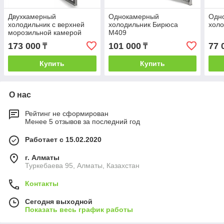
Двухкамерный
Однокамерный
Одн
холодильник с верхней
холодильник Бирюса
холо
морозильной камерой
M409
Бирюса M6135
173 000
101 000
77 
₸
₸
Купить
Купить
О нас
Рейтинг не сформирован
Менее 5 отзывов за последний год
Работает с 15.02.2020
г. Алматы
Туркебаева 95, Алматы, Казахстан
Контакты
Сегодня выходной
Показать весь график работы