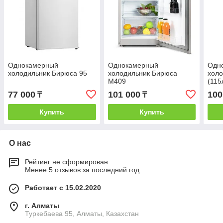
Однокамерный
Однокамерный
Одн
холодильник Бирюса 95
холодильник Бирюса
холо
M409
(115
77 000
101 000
100
₸
₸
Купить
Купить
О нас
Рейтинг не сформирован
Менее 5 отзывов за последний год
Работает с 15.02.2020
г. Алматы
Туркебаева 95, Алматы, Казахстан