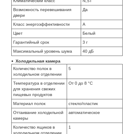
Климатический класс
N,ST
Возможность перевешивания
Да
двери
Класс энергоэффективности
A
Цвет
Белый
Гарантийный срок
3 г
Максимальный уровень шума
40 дБ
Холодильная камера
Количество полок в
5
холодильном отделении
Температура в отделении
От 0 до 8 °C
для хранения свежих
пищевых продуктов
Материал полок
стекло/пластик
Оттаивание холодильной
автоматическое
камеры
Количество ящиков в
1
холодильном отделении