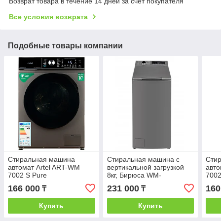
Возврат товара в течение 14 дней за счет покупателя
Все условия возврата
Подобные товары компании
Стиральная машина
Стиральная машина с
Сти
автомат Artel ART-WM
вертикальной загрузкой
авто
7002 S Pure
8кг, Бирюса WM-
7002
МТ813/05М серый
166 000
231 000
160
₸
₸
Купить
Купить