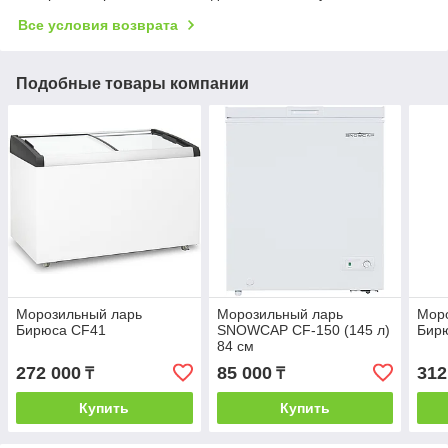
Все условия возврата
Подобные товары компании
Морозильный ларь
Морозильный ларь
Мор
Бирюса CF41
SNOWCAP CF-150 (145 л)
Бир
84 см
272 000
85 000
312
₸
₸
Купить
Купить