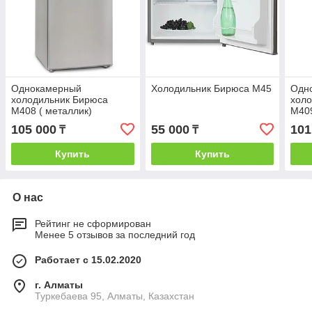
Однокамерный
Холодильник Бирюса M45
Одн
холодильник Бирюса
хол
M408 ( металлик)
M40
105 000
55 000
101
₸
₸
Купить
Купить
О нас
Рейтинг не сформирован
Менее 5 отзывов за последний год
Работает с 15.02.2020
г. Алматы
Туркебаева 95, Алматы, Казахстан