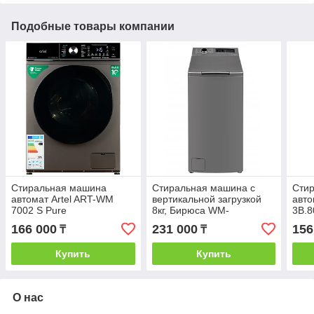
Подобные товары компании
Стиральная машина
Стиральная машина с
Сти
автомат Artel ART-WM
вертикальной загрузкой
авто
7002 S Pure
8кг, Бирюса WM-
3B.8
МТ813/05М серый
166 000
231 000
156
₸
₸
Купить
Купить
О нас