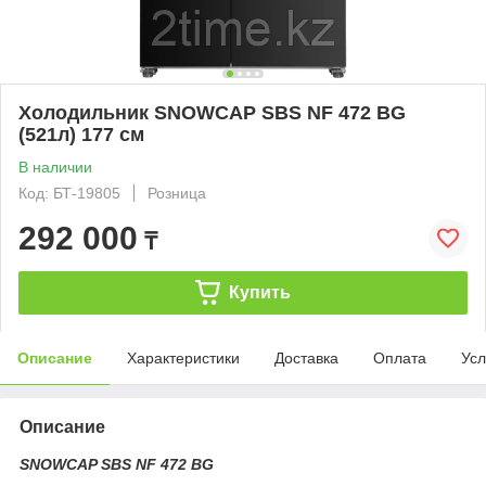
Холодильник SNOWCAP SBS NF 472 BG
(521л) 177 см
В наличии
Код: БТ-19805
Розница
292 000
₸
Купить
Описание
Характеристики
Доставка
Оплата
Усл
Описание
SNOWCAP SBS NF 472 BG