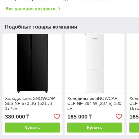
Все условия возврата
Подобные товары компании
Холодильник SNOWCAP
Холодильник SNOWCAP
Хол
SBS NF 570 BG (521 л)
CLF NF-294 W (237 л) 180
CLF 
177см
см
167
380 000
165 000
165
₸
₸
Купить
Купить