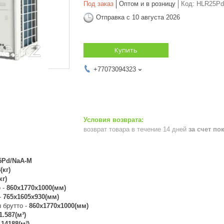
Под заказ
Оптом и в розницу
Код:
HLR25Pd
Отправка с 10 августа 2026
Купить
+77073094323
возврат товара в течение 14 дней
за счет по
5Pd/NaA-M
(кг)
кг)
 -
860x1770x1000(мм)
-
765x1605x930(мм)
 брутто -
860x1770x1000(мм)
1.587(м³)
.14188(м³)