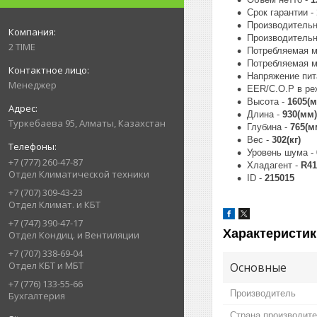
Срок гарантии -
Производительн
Производительн
2 TIME
Потребляемая м
Потребляемая 
Напряжение пит
Менеджер
EER/C.O.P в ре
Высота -
1605(м
Длина -
930(мм)
Туркебаева 95, Алматы, Казахстан
Глубина -
765(м
Вес -
302(кг)
Уровень шума -
+7 (777) 260-47-87
Хладагент -
R41
Отдел Климатической техники
ID -
215015
+7 (707) 309-43-23
Отдел Климат. и КБТ
+7 (747) 390-47-17
Характеристик
Отдел Кондиц. и Вентиляции
+7 (707) 338-69-04
Отдел КБТ и МБТ
Основные
+7 (776) 133-55-66
Производитель
Бухгалтерия
Страна производит