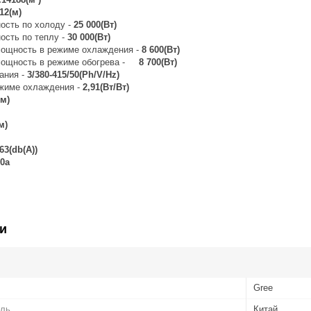
12(м)
ость по холоду -
25 000(Вт)
ость по теплу -
30 000(Вт)
ощность в режиме охлаждения -
8 600(Вт)
мощность в режиме обогрева -
8 700(Вт)
ания -
3/380-415/50(Ph/V/Hz)
жиме охлаждения -
2,91(Вт/Вт)
м)
м)
63(db(A))
0a
и
Gree
ель
Китай