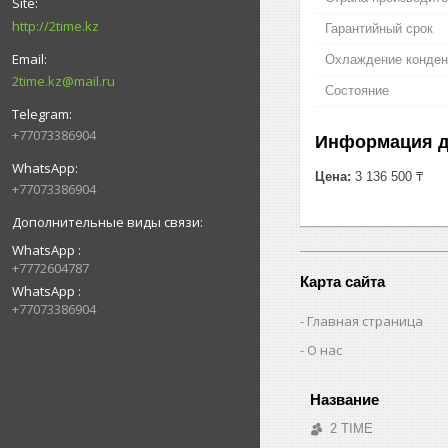
http://2time.kz
Гарантийный срок
Охлаждение конден
2time.kz@mail.ru
Состояние
+77073386904
Информация д
Цена:
3 136 500 ₸
+77073386904
WhatsApp
+7772604787
Карта сайта
WhatsApp
+77073386904
Главная страница
О нас
2 TIME