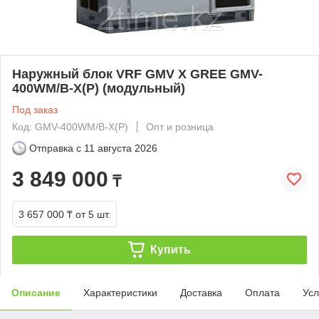
Наружный блок VRF GMV X GREE GMV-
400WM/B-X(P) (модульный)
Под заказ
Код: GMV-400WM/B-X(P)
Опт и розница
Отправка с
11 августа 2026
3 849 000
₸
3 657 000 ₸
от 5 шт.
Купить
Описание
Характеристики
Доставка
Оплата
Усл