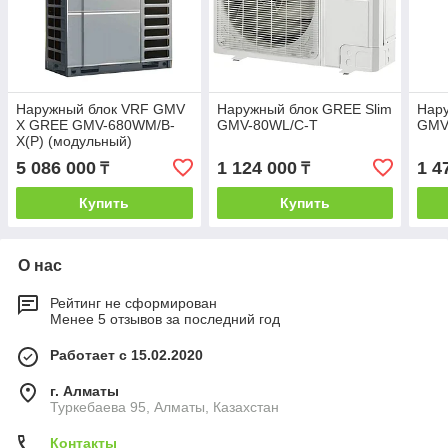
Наружный блок VRF GMV
Наружный блок GREE Slim
Нару
X GREE GMV-680WM/B-
GMV-80WL/C-T
GMV
X(P) (модульный)
5 086 000
1 124 000
1 4
₸
₸
Купить
Купить
О нас
Рейтинг не сформирован
Менее 5 отзывов за последний год
Работает с 15.02.2020
г. Алматы
Туркебаева 95, Алматы, Казахстан
Контакты