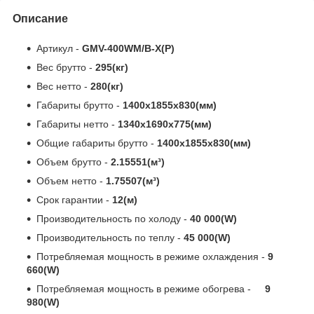
Описание
Артикул -
GMV-400WM/B-X(P)
Вес брутто -
295(кг)
Вес нетто -
280(кг)
Габариты брутто -
1400x1855x830(мм)
Габариты нетто -
1340x1690x775(мм)
Общие габариты брутто -
1400x1855x830(мм)
Объем брутто -
2.15551(м³)
Объем нетто -
1.75507(м³)
Срок гарантии -
12(м)
Производительность по холоду -
40 000(W)
Производительность по теплу -
45 000(W)
Потребляемая мощность в режиме охлаждения -
9
660(W)
Потребляемая мощность в режиме обогрева -
9
980(W)