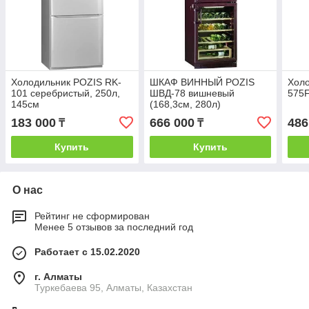
Холодильник POZIS RK-
ШКАФ ВИННЫЙ POZIS
Хол
101 серебристый, 250л,
ШВД-78 вишневый
575F
145см
(168,3см, 280л)
183 000
666 000
486
₸
₸
Купить
Купить
О нас
Рейтинг не сформирован
Менее 5 отзывов за последний год
Работает с 15.02.2020
г. Алматы
Туркебаева 95, Алматы, Казахстан