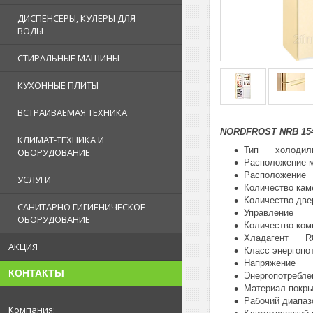
ДИСПЕНСЕРЫ, КУЛЕРЫ ДЛЯ
ВОДЫ
СТИРАЛЬНЫЕ МАШИНЫ
КУХОННЫЕ ПЛИТЫ
ВСТРАИВАЕМАЯ ТЕХНИКА
NORDFROST NRB 15
КЛИМАТ-ТЕХНИКА И
Тип холодильн
ОБОРУДОВАНИЕ
Расположение 
Расположение
УСЛУГИ
Количество к
Количество д
САНИТАРНО ГИГИЕНИЧЕСКОЕ
Управление э
ОБОРУДОВАНИЕ
Количество к
Хладагент R60
АКЦИЯ
Класс энергоп
Напряжение 2
КОНТАКТЫ
Энергопотре
Материал покр
Рабочий диапа