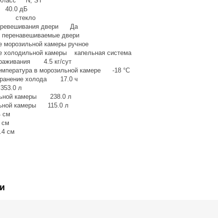
 класс N, ST
 40.0 дБ
ок стекло
перевешивания двери Да
перенавешиваемые двери
 морозильной камеры ручное
е холодильной камеры капельная система
раживания 4.5 кг/сут
емпература в морозильной камере -18 °C
хранение холода 17.0 ч
53.0 л
льной камеры 238.0 л
ьной камеры 115.0 л
 см
 см
4 см
и