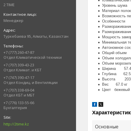
Климатический
2 TIME
Уровень шума
Материал пол
Возможность 
Менеджер
Особенности 
Размораживание
Размораживани
Туркебаева 95, Алматы, Казахстан
Мощность замо
Минимальная т
Автономное со
+7 (777) 260-47-87
Общий объем 3
Отдел Климатической техники
Объем холоди
Объем морозил
+7 (707) 309-43-23
Ширина 57.4
Отдел Климат. и КБТ
Глубина 62.5
+7 (747) 390-47-17
Высота 203.
Отдел Кондиц. и Вентиляции
Вес 67.0 кг
Цвет бежевый
+7 (707) 338-69-04
Отдел КБТ и МБТ
+7 (776) 133-55-66
Бухгалтерия
Характеристик
http://2time.kz
Основные