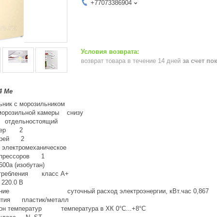
+77073386904
возврат товара в течение 14 дней
за счет по
4 Me
ик с морозильником
морозильной камеры снизу
 отдельностоящий
амер 2
верей 2
лектромеханическое
омпрессоров 1
0a (изобутан)
отребления класс A+
20.0 В
бление суточный расход электроэнергии, кВт.час 0,867
ытия пластик/металл
зон температур температура в ХК 0°С...+8°С