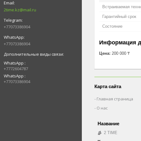
Встраиваемая техн
2time.kz@mail.ru
Гарантийный срок
Состояние
+77073386904
Информация д
+77073386904
Цена:
200 000 ₸
WhatsApp
+7772604787
WhatsApp
+77073386904
Карта сайта
Главная страница
О нас
2 TIME