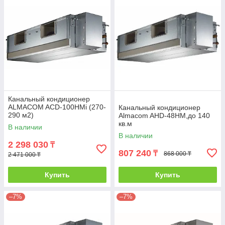
Канальный кондиционер
ALMACOM ACD-100HMi (270-
Канальный кондиционер
290 м2)
Almacom AHD-48HМ,до 140
кв.м
В наличии
В наличии
2 298 030
₸
807 240
₸
868 000 ₸
2 471 000 ₸
Купить
Купить
–7%
–7%