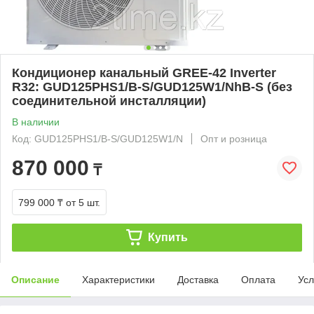
Кондиционер канальный GREE-42 Inverter
R32: GUD125PHS1/B-S/GUD125W1/NhB-S (без
соединительной инсталляции)
В наличии
Код: GUD125PHS1/B-S/GUD125W1/N
Опт и розница
870 000
₸
799 000 ₸
от 5 шт.
Купить
Описание
Характеристики
Доставка
Оплата
Усл