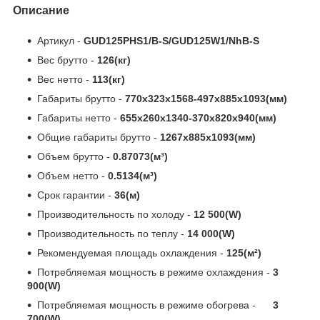
Описание
Артикул -
GUD125PHS1/B-S/GUD125W1/NhB-S
Вес брутто -
126(кг)
Вес нетто -
113(кг)
Габариты брутто -
770x323x1568-497x885x1093(мм)
Габариты нетто -
655x260x1340-370x820x940(мм)
Общие габариты брутто -
1267x885x1093(мм)
Объем брутто -
0.87073(м³)
Объем нетто -
0.5134(м³)
Срок гарантии -
36(м)
Производительность по холоду -
12 500(W)
Производительность по теплу -
14 000(W)
Рекомендуемая площадь охлаждения -
125(м²)
Потребляемая мощность в режиме охлаждения -
3
900(W)
Потребляемая мощность в режиме обогрева -
3
700(W)