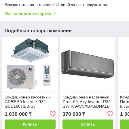
Возврат товара в течение 14 дней за счет покупателя
Все условия возврата
Подобные товары компании
Кондиционер кассетный
Кондиционер настенный
Кон
GREE-60 Inverter R32:
Gree-09: Airy Inverter R32
Пот
GUD160T1/B-S /
GWH09AVCXB-K6DNA1B
Inve
GUD160W1/NhB-S (без
(без соединительной
GUD
1 039 000
370 000
1 0
₸
₸
соединительной
инсталляции, Wi-Fi)
/GU
инсталляции)
сое
Купить
Купить