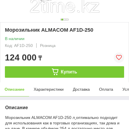
Морозильник ALMACOM AF1D-250
В наличии
Код: AF1D-250
Розница
124 000
₸
Купить
Описание
Характеристики
Доставка
Оплата
Усл
Описание
Морозильник ALMACOM AF1D-250 л
оптимально подходит
для использования как в торговых организациях, так дома и
на даче. В камере объёмом 254 л достаточно место для