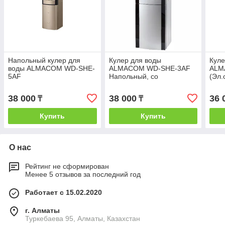
Напольный кулер для
Кулер для воды
Куле
воды ALMACOM WD-SHE-
ALMACOM WD-SHE-3AF
ALM
5AF
Напольный, со
(Эл.
шкафчиком электронное
охлаждение и нагрев
38 000
38 000
36 
₸
₸
Купить
Купить
О нас
Рейтинг не сформирован
Менее 5 отзывов за последний год
Работает с 15.02.2020
г. Алматы
Туркебаева 95, Алматы, Казахстан