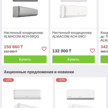
Настенный кондиционер
Настенный кондиционер
Конд
ALMACOM ACH-09QG
ALMACOM ACH-09CI
до 
ALM
+мон
150 660
342
₸
132 000
₸
162 000 ₸
368 0
Купить
Купить
Акционные предложения и новинки
–10%
–10%