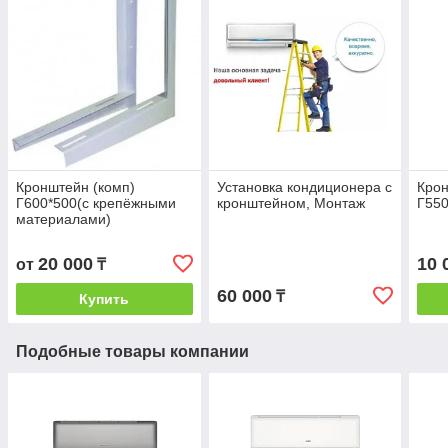
Кронштейн (комп)
Установка кондиционера с
Крон
Г600*500(с крепёжными
кронштейном, Монтаж
Г550
материалами)
20 000
10 
от
₸
60 000
₸
Купить
Подобные товары компании