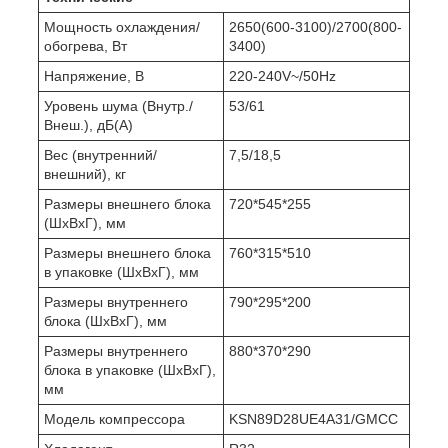
Мощность охлаждения/
2650(600-3100)/2700(800-
обогрева, Вт
3400)
Напряжение, В
220-240V~/50Hz
Уровень шума (Внутр./
53/61
Внеш.), дБ(А)
Вес (внутренний/
7,5/18,5
внешний), кг
Размеры внешнего блока
720*545*255
(ШхВхГ), мм
Размеры внешнего блока
760*315*510
в упаковке (ШхВхГ), мм
Размеры внутреннего
790*295*200
блока (ШхВхГ), мм
Размеры внутреннего
880*370*290
блока в упаковке (ШхВхГ),
мм
Модель компрессора
KSN89D28UE4A31/GMCC