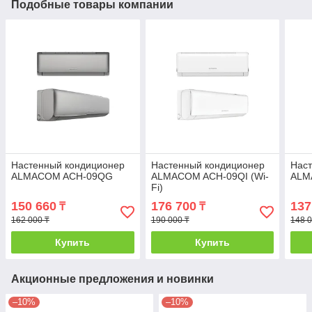
Подобные товары компании
Настенный кондиционер
Настенный кондиционер
Нас
ALMACOM ACH-09QG
ALMACOM ACH-09QI (Wi-
ALM
Fi)
150 660
176 700
137
₸
₸
162 000 ₸
190 000 ₸
148 0
Купить
Купить
Акционные предложения и новинки
–10%
–10%