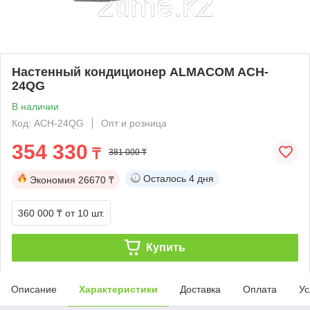
Настенный кондиционер ALMACOM ACH-
24QG
В наличии
Код: ACH-24QG
Опт и розница
354 330
₸
381 000 ₸
Осталось
4 дня
Экономия
26670 ₸
360 000 ₸
от 10 шт.
Купить
Описание
Характеристики
Доставка
Оплата
Ус