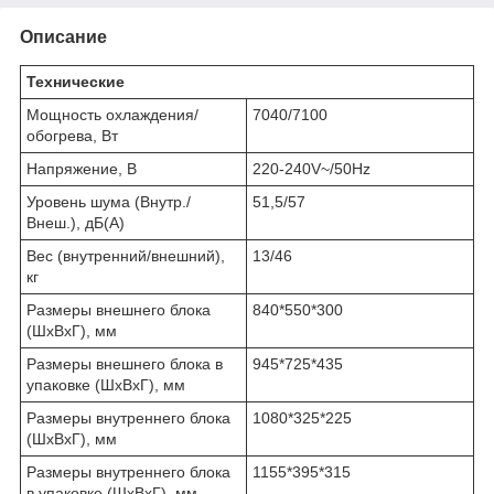
Описание
Технические
Мощность охлаждения/
7040/7100
обогрева, Вт
Напряжение, В
220-240V~/50Hz
Уровень шума (Внутр./
51,5/57
Внеш.), дБ(А)
Вес (внутренний/внешний),
13/46
кг
Размеры внешнего блока
840*550*300
(ШхВхГ), мм
Размеры внешнего блока в
945*725*435
упаковке (ШхВхГ), мм
Размеры внутреннего блока
1080*325*225
(ШхВхГ), мм
Размеры внутреннего блока
1155*395*315
в упаковке (ШхВхГ), мм