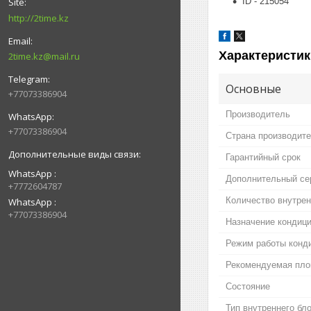
ID - 215054
http://2time.kz
Характеристик
2time.kz@mail.ru
Основные
+77073386904
Производитель
+77073386904
Страна производит
Гарантийный срок
WhatsApp
Дополнительный се
+7772604787
Количество внутрен
WhatsApp
+77073386904
Назначение кондиц
Режим работы конд
Рекомендуемая пл
Состояние
Тип внутреннего бл