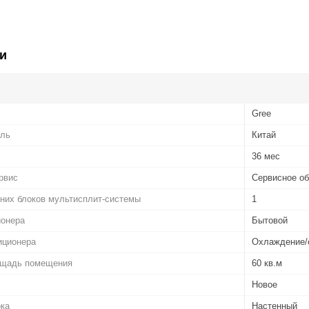
и
Gree
ель
Китай
36 мес
рвис
Сервисное об
них блоков мультисплит-системы
1
ионера
Бытовой
иционера
Охлаждение/
ощадь помещения
60 кв.м
Новое
ока
Настенный