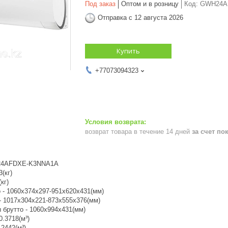
Под заказ
Оптом и в розницу
Код:
GWH24A
Отправка с 12 августа 2026
Купить
+77073094323
возврат товара в течение 14 дней
за счет по
H24AFDXE-K3NNA1A
3(кг)
кг)
 - 1060x374x297-951x620x431(мм)
- 1017x304x221-873x555x376(мм)
 брутто - 1060x994x431(мм)
0.3718(м³)
.2442(м³)