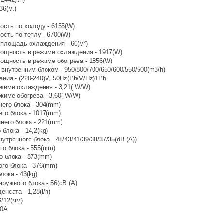
36(м.)
ость по холоду - 6155(W)
сть по теплу - 6700(W)
площадь охлаждения - 60(м²)
ощность в режиме охлаждения - 1917(W)
ощность в режиме обогрева - 1856(W)
внутренним блоком - 950/800/700/650/600/550/500(m3/h)
ния - (220-240)V, 50Hz(Ph/V/Hz)1Ph
ежиме охлаждения - 3,21( W/W)
жиме обогрева - 3,60( W/W)
его блока - 304(mm)
го блока - 1017(mm)
него блока - 221(mm)
блока - 14,2(kg)
утреннего блока - 48/43/41/39/38/37/35(dB (A))
го блока - 555(mm)
о блока - 873(mm)
го блока - 376(mm)
лока - 43(kg)
ружного блока - 56(dB (A)
нсата - 1,28(l/h)
6/12(мм)
10A