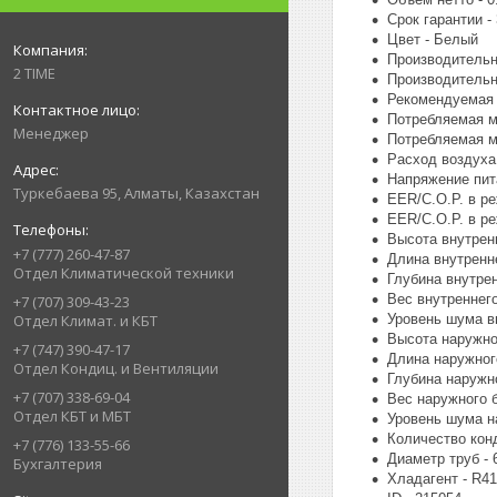
Срок гарантии - 
Цвет - Белый
Производительн
2 TIME
Производительно
Рекомендуемая 
Потребляемая м
Менеджер
Потребляемая м
Расход воздуха 
Напряжение пита
Туркебаева 95, Алматы, Казахстан
EER/C.O.P. в р
EER/C.O.P. в ре
Высота внутренн
+7 (777) 260-47-87
Длина внутренне
Отдел Климатической техники
Глубина внутрен
Вес внутреннего 
+7 (707) 309-43-23
Уровень шума вн
Отдел Климат. и КБТ
Высота наружно
+7 (747) 390-47-17
Длина наружног
Отдел Кондиц. и Вентиляции
Глубина наружно
+7 (707) 338-69-04
Вес наружного б
Отдел КБТ и МБТ
Уровень шума на
Количество конде
+7 (776) 133-55-66
Диаметр труб - 
Бухгалтерия
Хладагент - R4