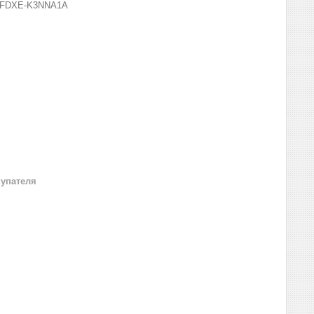
FDXE-K3NNA1A
купателя