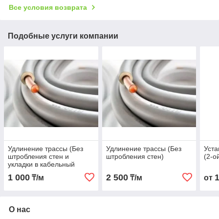
Все условия возврата
Подобные услуги компании
Удлинение трассы (Без
Удлинение трассы (Без
Уста
штробления стен и
штробления стен)
(2-о
укладки в кабельный
канал)
1 000
2 500
₸/м
₸/м
от
О нас