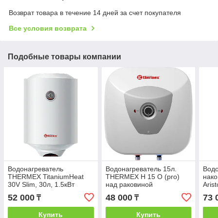
Возврат товара в течение 14 дней за счет покупателя
Все условия возврата
Подобные товары компании
Водонагреватель
Водонагреватель 15л.
Водо
THERMEX TitaniumHeat
THERMEX H 15 O (pro)
нако
30V Slim, 30л, 1.5кВт
над раковиной
Aris
SLI
52 000
48 000
73 
₸
₸
Купить
Купить