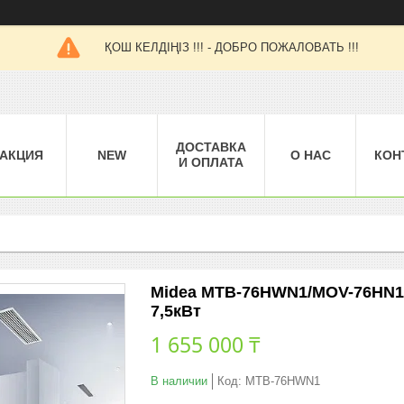
ҚОШ КЕЛДІҢІЗ !!! - ДОБРО ПОЖАЛОВАТЬ !!!
ДОСТАВКА
АКЦИЯ
NEW
О НАС
КОН
И ОПЛАТА
Midea MTB-76HWN1/MOV-76HN1-R
7,5кВт
1 655 000 ₸
В наличии
Код:
MTB-76HWN1