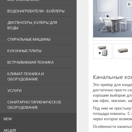
ВОДОНАГРЕВАТЕЛИ - БОЙЛЕРЫ
ДИСПЕНСЕРЫ, КУЛЕРЫ ДЛЯ
ВОДЫ
СТИРАЛЬНЫЕ МАШИНЫ
КУХОННЫЕ ПЛИТЫ
ВСТРАИВАЕМАЯ ТЕХНИКА
КЛИМАТ-ТЕХНИКА И
Канальные ко
ОБОРУДОВАНИЕ
Это прибор для конд
достаточно просто ск
УСЛУГИ
хорошим выбором для
как офис, магазин, ш
САНИТАРНО ГИГИЕНИЧЕСКОЕ
ОБОРУДОВАНИЕ
Под ним не простыну
площади комнаты. С 
NEW
через которое возмож
Особенности канальн
АКЦИЯ