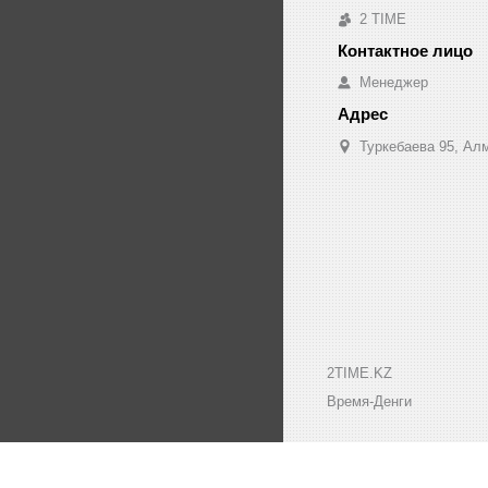
2 TIME
Менеджер
Туркебаева 95, Ал
2TIME.KZ
Время-Денги