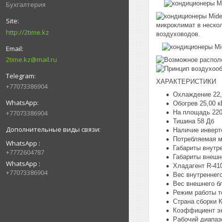
Бухгалтерия
микроклимат в неск
http://2time.kz
воздуховодов.
2time.kz@mail.ru
ХАРАКТЕРИСТИКИ
+77073386904
Охлаждение 22,
Обогрев 25,00 к
На площадь 220
+77073386904
Тишина 58 Дб
Наличие инверто
Потребляемая м
WhatsApp
Габариты внутр
+7772604787
Габариты внешн
WhatsApp
Хладагент R-41
+77073386904
Вес внутреннего
Вес внешнего бл
Режим работы т
Страна сборки 
Коэффициент эн
Рабочий диапазо