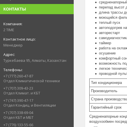
средненапорны
перепад высот 
КОНТАКТЫ
длина трассы д
моющийся филь
теплый пуск
автоподогрев н
2 TIME
авторестарт
самодиагностик
таймер
Менеджер
работа на охла
осушение
комфортный со
Туркебаева 95, Алматы, Казахстан
возможность по
легкое техниче
проводной пуль
+7 (777) 260-47-87
Отдел Климатической техники
Тип кондиционера
+7 (707) 309-43-23
Производитель
Отдел Климат. и КБТ
Страна производств
+7 (747) 390-47-17
Отдел Кондиц. и Вентиляции
Гарантийный срок
+7 (707) 338-69-04
Средненапорные конд
Отдел КБТ и МБТ
воздухообмен посред
+7 (776) 133-55-66