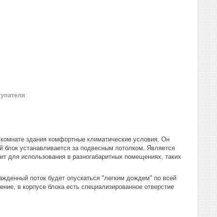
купателя
в комнате здания комфортные климатические условия. Он
ий блок устанавливается за подвесным потолком. Является
ит для использования в разногабаритных помещениях, таких
ажденный поток будет опускаться "легким дождем" по всей
ие, в корпусе блока есть специализированное отверстие