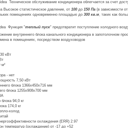
Техническое обслуживание кондиционера облегчается за счет досту
Высокое статистическое давление, от
100
до
150 Па
(в зависимости о
ольких помещениях одновременно площадью до
300 кв.м
, таких как бол
Функция "
теплый пуск
" предотвратит поступление холодного возд
30 кВт
Вт
 м²
ра - нет
ощность 7,50 кВт
еннего блока 1366х450х716 мм
его блока 1255х908х700 мм
0A
 блока 94,0 кг
ока 174,0 кг
епло-холод
Китай
ергоэффективности охлаждения (ERR) 2.97
н температур (охлаждение) от -17 до +52