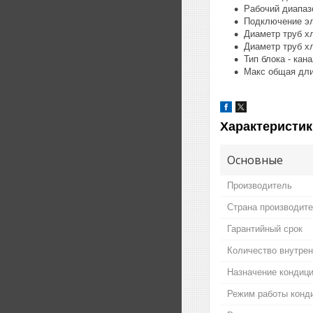
Рабочий диапазо
Подключение эл
Диаметр труб хл
Диаметр труб хл
Тип блока - кан
Макс общая дли
Характеристик
Основные
Производитель
Страна производит
Гарантийный срок
Количество внутрен
Назначение кондиц
Режим работы конд