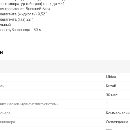
н температур (обогрев) от -7 до +24
ектропитания Внешний блок
адагента (жидкость) 9,52 "
адагента (газ) 22 "
альный
на трубопровода - 50 м
и
Midea
ель
Китай
36 мес
них блоков мультисплит-системы
1
ионера
Коммерчески
иционера
Охлаждение