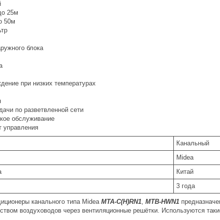
й
до 25м
о 50м
тр
аружного блока
а
ждение при низких температурах
н
дачи по разветвленной сети
ское обслуживание
т управления
Канальный
Midea
а
Китай
3 года
иционеры канального типа Midea
MTA-C(H)RN1
,
MTB-HWN1
предназначен
ством воздуховодов через вентиляционные решётки. Используются так