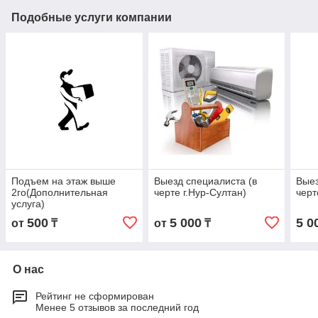
Подобные услуги компании
Подъем на этаж выше
Выезд специалиста (в
Выез
2го(Дополнительная
черте г.Нур-Султан)
черт
услуга)
500
5 000
5 0
от
₸
от
₸
О нас
Рейтинг не сформирован
Менее 5 отзывов за последний год