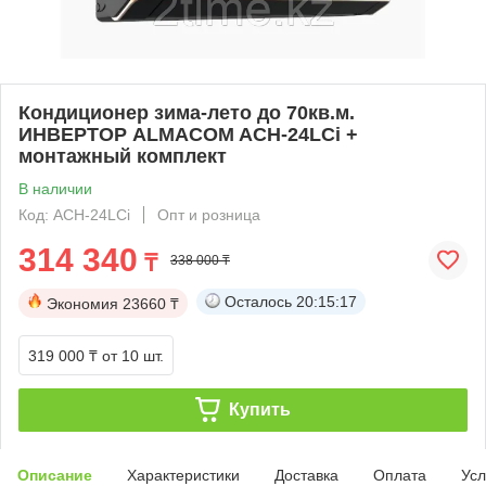
Кондиционер зима-лето до 70кв.м.
ИНВЕРТОР ALMACOM ACH-24LCi +
монтажный комплект
В наличии
Код: ACH-24LCi
Опт и розница
314 340
₸
338 000 ₸
Осталось
20:15:17
Экономия
23660 ₸
319 000 ₸
от 10 шт.
Купить
Описание
Характеристики
Доставка
Оплата
Усл