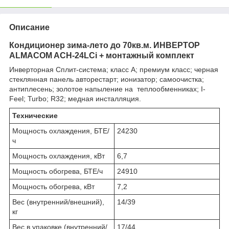
Описание
Кондиционер зима-лето до 70кв.м. ИНВЕРТОР
ALMACOM ACH-24LCi + монтажный комплект
Инверторная Сплит-система; класс А; премиум класс; черная
стеклянная панель авторестарт; ионизатор; самоочистка;
антиплесень; золотое напыление на теплообменниках; I-
Feel; Turbo; R32; медная инсталляция.
Технические
Мощность охлаждения, БТЕ/
24230
ч
Мощность охлаждения, кВт
6,7
Мощность обогрева, БТЕ/ч
24910
Мощность обогрева, кВт
7,2
Вес (внутренний/внешний),
14/39
кг
Вес в упаковке (внутренний/
17/44