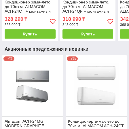
Кондиционер зима-лето
Кондиционер зима-лето,
Конд
до 70кв.м. ALMACOM
до 70кв.м. ALMACOM
до 
ACH-24CT + монтажный
ACH-24QF + монтажный
ALM
комплект 3м
комплект
+мон
328 290
318 990
342
₸
₸
353 000 ₸
343 000 ₸
368 0
Купить
Купить
Акционные предложения и новинки
–7%
–7%
Almacom ACH-24MGI
Кондиционер зима-лето до
MODERN GRAPHITE
70кв.м. ALMACOM ACH-24CT