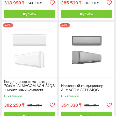
318 990
285 510
₸
₸
343 000 ₸
307 000 ₸
Купить
Купить
–7%
–7%
Кондиционер зима-лето до
70кв.м. ALMACOM ACH-24QS
Настенный кондиционер
+ монтажный комплект
ALMACOM ACH-24QG
В наличии
В наличии
302 250
354 330
₸
₸
325 000 ₸
381 000 ₸