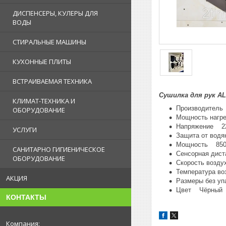
ДИСПЕНСЕРЫ, КУЛЕРЫ ДЛЯ
ВОДЫ
СТИРАЛЬНЫЕ МАШИНЫ
КУХОННЫЕ ПЛИТЫ
ВСТРАИВАЕМАЯ ТЕХНИКА
Сушилка для рук A
КЛИМАТ-ТЕХНИКА И
Производите
ОБОРУДОВАНИЕ
Мощность нагр
Напряжение 22
УСЛУГИ
Защита от вод
Мощность 850
САНИТАРНО ГИГИЕНИЧЕСКОЕ
Сенсорная дис
ОБОРУДОВАНИЕ
Скорость возду
Температура во
АКЦИЯ
Размеры без уп
Цвет Чёрный
КОНТАКТЫ