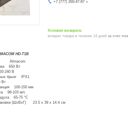
+7 (777) 260-47-87
возврат товара в течение 14 дней
за счет по
LMACOM HD-T1B
ль Almacom
ева 650 Вт
0-240 В
яных брызг IPX1
 Вт
танция 100-150 мм
ха 98-103 м/с
здуха 65-75 °С
аковки (ШхВхГ) 23.5 х 39 x 14.4 см