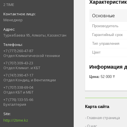
Характеристик
2 TIME
Основные
Менеджер
Производитель
Гарантийный срок
Туркебаева 95, Алматы, Казахстан
Тип управления
+7 (777) 260-47-87
Цвет
Отдел Климатической техники
+7 (707) 309-43-23
Информация д
Отдел Климат. и КБТ
+7 (747) 390-47-17
Цена:
52 000 ₸
Отдел Кондиц. и Вентиляции
+7 (707) 338-69-04
Отдел КБТ и МБТ
+7 (776) 133-55-66
Бухгалтерия
Карта сайта
Главная страница
http://2time.kz
О нас