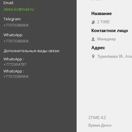
2time.kz@mail.ru
2 TIME
+77073386904
Менеджер
+77073386904
Туркебаева 95, Ал
WhatsApp
+7772604787
WhatsApp
+77073386904
2TIME.KZ
Время-Денги