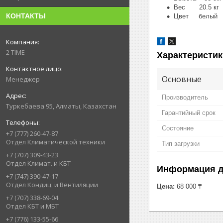
Вес 20.5 кг
КОНТАКТЫ
Цвет белый
2 TIME
Характеристик
Основные
Менеджер
Производитель
Туркебаева 95, Алматы, Казахстан
Гарантийный срок
Состояние
+7 (777) 260-47-87
Отдел Климатической техники
Тип загрузки
+7 (707) 309-43-23
Отдел Климат. и КБТ
Информация д
+7 (747) 390-47-17
Отдел Кондиц. и Вентиляции
Цена:
68 000 ₸
+7 (707) 338-69-04
Отдел КБТ и МБТ
+7 (776) 133-55-66