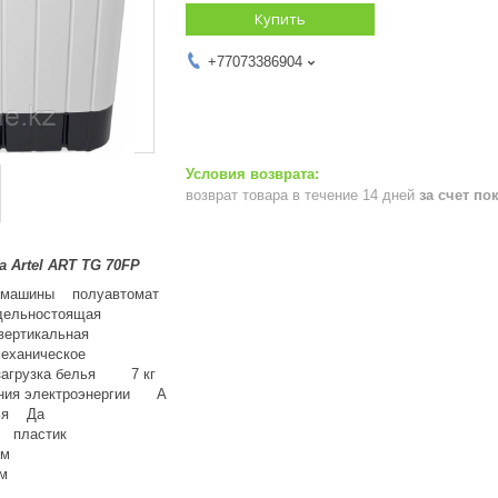
Купить
+77073386904
возврат товара в течение 14 дней
за счет по
 Artel ART TG 70FP
й машины полуавтомат
ельностоящая
вертикальная
еханическое
загрузка белья 7 кг
ения электроэнергии A
лья Да
 пластик
см
м