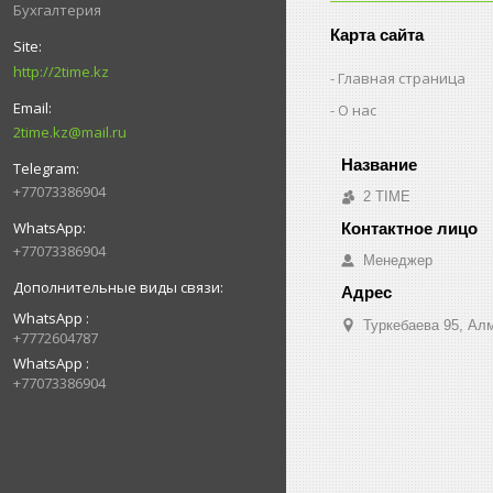
Бухгалтерия
Карта сайта
http://2time.kz
Главная страница
О нас
2time.kz@mail.ru
+77073386904
2 TIME
+77073386904
Менеджер
WhatsApp
Туркебаева 95, Ал
+7772604787
WhatsApp
+77073386904