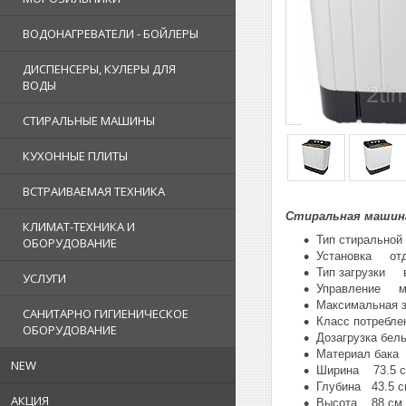
ВОДОНАГРЕВАТЕЛИ - БОЙЛЕРЫ
ДИСПЕНСЕРЫ, КУЛЕРЫ ДЛЯ
ВОДЫ
СТИРАЛЬНЫЕ МАШИНЫ
КУХОННЫЕ ПЛИТЫ
ВСТРАИВАЕМАЯ ТЕХНИКА
Стиральная машина
КЛИМАТ-ТЕХНИКА И
Тип стирально
ОБОРУДОВАНИЕ
Установка отд
Тип загрузки 
УСЛУГИ
Управление м
Максимальная 
САНИТАРНО ГИГИЕНИЧЕСКОЕ
Класс потребл
ОБОРУДОВАНИЕ
Дозагрузка бе
Материал бака
NEW
Ширина 73.5 
Глубина 43.5 с
АКЦИЯ
Высота 88 см