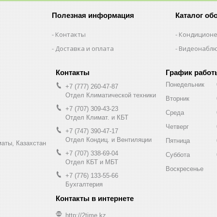
Полезная информация
Каталог об
Контакты
Кондицион
Доставка и оплата
Видеонабл
График работ
Понедельник
+7 (777) 260-47-87
Отдел Климатической техники
Вторник
+7 (707) 309-43-23
Среда
Отдел Климат. и КБТ
Четверг
+7 (747) 390-47-17
Отдел Кондиц. и Вентиляции
Пятница
маты, Казахстан
+7 (707) 338-69-04
Суббота
Отдел КБТ и МБТ
Воскресенье
+7 (776) 133-55-66
Бухгалтерия
http://2time.kz