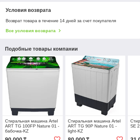
Условия возврата
Возврат товара в течение 14 дней за счет покупателя
Все условия возврата
Подобные товары компании
Стиральная машина Artel
Стиральная машина Artel
Стир
ART TG 100FP Nature 01 -
ART TG 90P Nature 01 -
SE 2
бабочка-KZ
light-KZ
90 000
80 000
31 
₸
₸