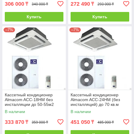
306 000
272 490
₸
₸
340 000 ₸
293 000 ₸
Купить
Купить
–7%
–7%
Кассетный кондиционер
Кассетный кондиционер
Almacom ACC-18HM без
Almacom ACC-24HM (без
инсталляции до 50-55м2
инсталляций) до 70 кв.м
В наличии
В наличии
333 870
451 050
₸
₸
359 000 ₸
485 000 ₸