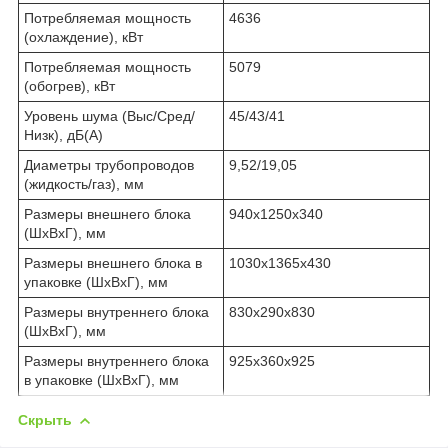
Потребляемая мощность
4636
(охлаждение), кВт
Потребляемая мощность
5079
(обогрев), кВт
Уровень шума (Выс/Сред/
45/43/41
Низк), дБ(А)
Диаметры трубопроводов
9,52/19,05
(жидкость/газ), мм
Размеры внешнего блока
940х1250х340
(ШхВхГ), мм
Размеры внешнего блока в
1030х1365х430
упаковке (ШхВхГ), мм
Размеры внутреннего блока
830х290х830
(ШхВхГ), мм
Размеры внутреннего блока
925х360х925
в упаковке (ШхВхГ), мм
Скрыть