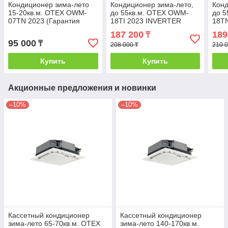
Кондиционер зима-лето
Кондиционер зима-лето,
Конд
15-20кв.м. OTEX OWM-
до 55кв.м. OTEX OWM-
до 
07TN 2023 (Гарантия
18TI 2023 INVERTER
18TN
2года) без инсталляции
(Гарантия: 24 месяца) с
меся
187 200
189
₸
инсталляцией
95 000
₸
208 000 ₸
210 0
Купить
Купить
Акционные предложения и новинки
–10%
–10%
Кассетный кондиционер
Кассетный кондиционер
зима-лето 65-70кв.м. OTEX
зима-лето 140-170кв.м.