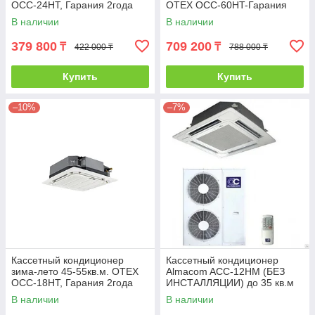
OCC-24HT, Гарания 2года
OTEX OCC-60HT-Гарания
2года
В наличии
В наличии
379 800
709 200
₸
₸
422 000 ₸
788 000 ₸
Купить
Купить
–10%
–7%
Кассетный кондиционер
Кассетный кондиционер
зима-лето 45-55кв.м. OTEX
Almacom ACC-12HM (БЕЗ
OCC-18HT, Гарания 2года
ИНСТАЛЛЯЦИИ) до 35 кв.м
В наличии
В наличии