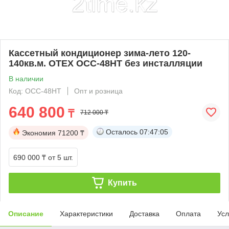
Кассетный кондиционер зима-лето 120-
140кв.м. OTEX OCC-48HT без инсталляции
В наличии
Код: OCC-48HT
Опт и розница
640 800
₸
712 000 ₸
Осталось
07:47:05
Экономия
71200 ₸
690 000 ₸
от 5 шт.
Купить
Описание
Характеристики
Доставка
Оплата
Усл