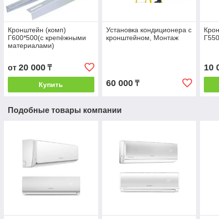
Кронштейн (комп)
Установка кондиционера с
Крон
Г600*500(с крепёжными
кронштейном, Монтаж
Г550
материалами)
20 000
10 
от
₸
60 000
₸
Купить
Подобные товары компании