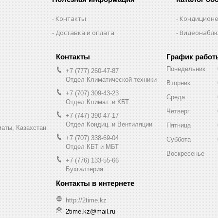
Контакты
Кондицион
Доставка и оплата
Видеонабл
График работ
Понедельник
+7 (777) 260-47-87
Отдел Климатической техники
Вторник
+7 (707) 309-43-23
Среда
Отдел Климат. и КБТ
Четверг
+7 (747) 390-47-17
Отдел Кондиц. и Вентиляции
Пятница
маты, Казахстан
+7 (707) 338-69-04
Суббота
Отдел КБТ и МБТ
Воскресенье
+7 (776) 133-55-66
Бухгалтерия
http://2time.kz
2time.kz@mail.ru