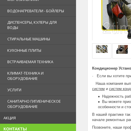
ВОДОНАГРЕВАТЕЛИ - БОЙЛЕРЫ
ДИСПЕНСЕРЫ, КУЛЕРЫ ДЛЯ
ВОДЫ
СТИРАЛЬНЫЕ МАШИНЫ
КУХОННЫЕ ПЛИТЫ
ВСТРАИВАЕМАЯ ТЕХНИКА
Кондиционер Устано
КЛИМАТ-ТЕХНИКА И
· Если вы хотите при
ОБОРУДОВАНИЕ
Наша компания выпол
систем
и
систем конд
УСЛУГИ
Надежность раб
САНИТАРНО ГИГИЕНИЧЕСКОЕ
Вы можете прио
ОБОРУДОВАНИЕ
особенности и сто
В нашей практике так
АКЦИЯ
начале ремонтных раб
Позвоните, наши про
КОНТАКТЫ