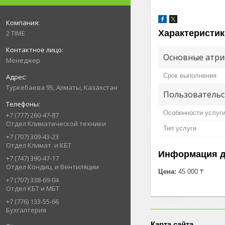
Характеристик
2 TIME
Основные атри
Менеджер
Срок выполнения
Туркебаева 95, Алматы, Казахстан
Пользовательс
Особенности услуг
+7 (777) 260-47-87
Отдел Климатической техники
Тип услуги
+7 (707) 309-43-23
Отдел Климат. и КБТ
Информация д
+7 (747) 390-47-17
Отдел Кондиц. и Вентиляции
Цена:
45 000 ₸
+7 (707) 338-69-04
Отдел КБТ и МБТ
+7 (776) 133-55-66
Бухгалтерия
Карта сайта