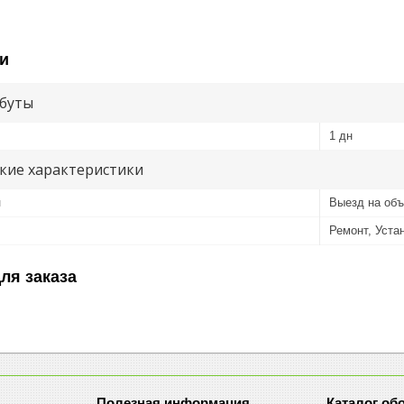
и
буты
1 дн
кие характеристики
и
Выезд на объ
Ремонт, Уста
ля заказа
Полезная информация
Каталог об