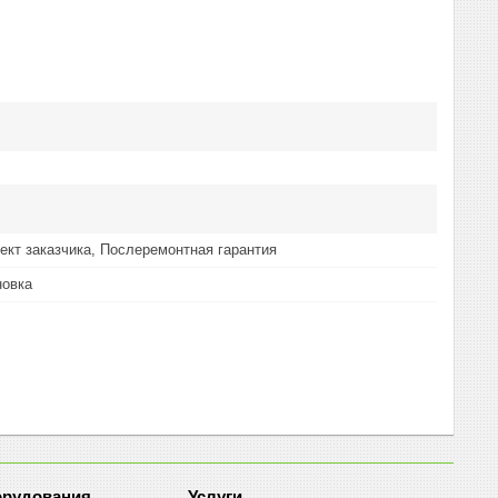
ект заказчика, Послеремонтная гарантия
новка
орудования
Услуги