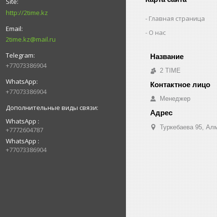
http://2time.kz
Главная страница
О нас
2time.kz@mail.ru
+77073386904
2 TIME
+77073386904
Менеджер
WhatsApp
Туркебаева 95, Ал
+7772604787
WhatsApp
+77073386904