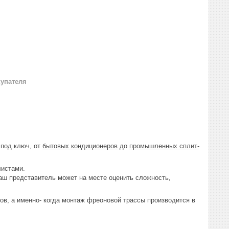
купателя
 под ключ, от
бытовых кондиционеров
до
промышленных сплит-
листами.
аш представитель может на месте оценить сложность,
пов, а именно- когда монтаж фреоновой трассы производится в