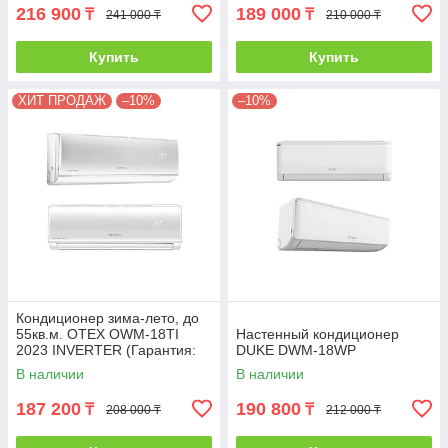
216 900
189 000
₸
₸
241 000 ₸
210 000 ₸
Купить
Купить
ХИТ ПРОДАЖ
–10%
–10%
Кондиционер зима-лето, до
55кв.м. OTEX OWM-18TI
Настенный кондиционер
2023 INVERTER (Гарантия:
DUKE DWM-18WP
24 месяца) с инсталляцией
В наличии
В наличии
187 200
190 800
₸
₸
208 000 ₸
212 000 ₸