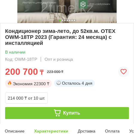
Кондиционер зима-лето, до 52кв.м. OTEX
OWM-18TP 2023 (Гарантия: 24 месяца) с
инсталляцией
В наличии
Код: OWM-18TP
Опт и розница
200 700
₸
223 000 ₸
Осталось
4 дня
Экономия
22300 ₸
214 000 ₸
от 10 шт.
Купить
Описание
Характеристики
Доставка
Оплата
Ус