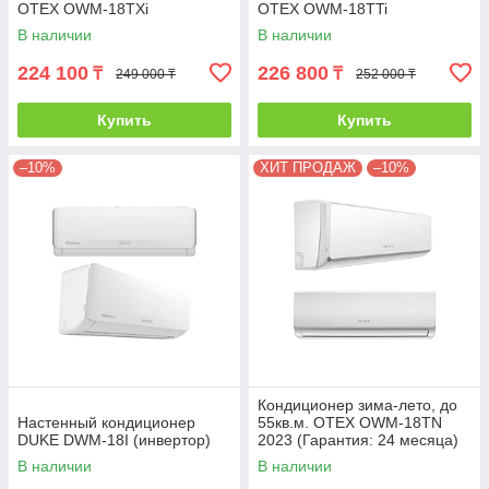
OTEX OWM-18TXi
OTEX OWM-18TTi
В наличии
В наличии
224 100
226 800
₸
₸
249 000 ₸
252 000 ₸
Купить
Купить
–10%
ХИТ ПРОДАЖ
–10%
Кондиционер зима-лето, до
Настенный кондиционер
55кв.м. OTEX OWM-18TN
DUKE DWM-18I (инвертор)
2023 (Гарантия: 24 месяца)
без инсталляции
В наличии
В наличии