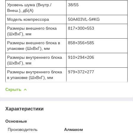
Уровень шума (Внутр./
38/55
Внеш.), дБ(А)
Модель компрессора
50A403VL-5#KG
Размеры внешнего блока
817×300×553
(ШхВхГ), мм
Размеры внешнего блока в
858×356×585
упаковке (ШхВхГ), мм
Размеры внутреннего блока
910×294×206
(ШхВхГ), мм
Размеры внутреннего блока
979×372×277
в упаковке (ШхВхГ), мм
Скрыть
Характеристики
Основные
Производитель
Алмаком