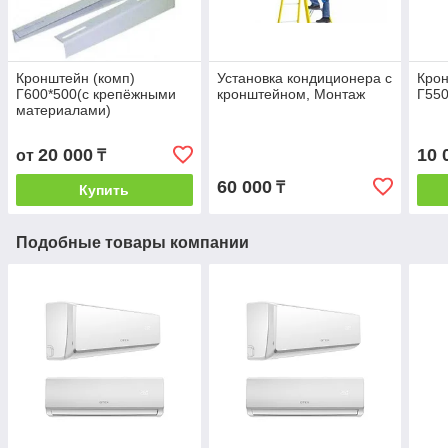
Кронштейн (комп)
Установка кондиционера с
Крон
Г600*500(с крепёжными
кронштейном, Монтаж
Г550
материалами)
20 000
10 
от
₸
60 000
₸
Купить
Подобные товары компании