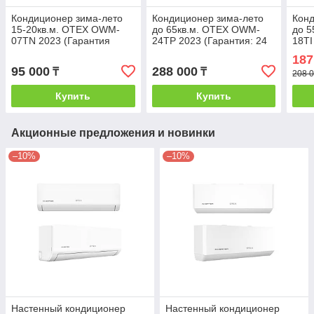
Кондиционер зима-лето
Кондиционер зима-лето
Конд
15-20кв.м. OTEX OWM-
до 65кв.м. OTEX OWM-
до 
07TN 2023 (Гарантия
24TP 2023 (Гарантия: 24
18T
2года) без инсталляции
месяца) с инсталляцией
(Гар
187
инс
95 000
288 000
₸
₸
208 0
Купить
Купить
Акционные предложения и новинки
–10%
–10%
Настенный кондиционер
Настенный кондиционер