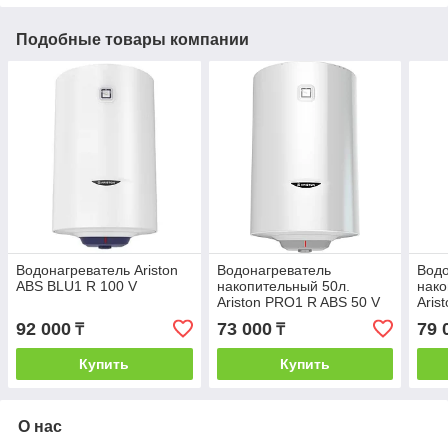
Подобные товары компании
Водонагреватель Ariston
Водонагреватель
Водо
ABS BLU1 R 100 V
накопительный 50л.
нако
Ariston PRO1 R ABS 50 V
Aris
SLIM
SLI
92 000
73 000
79 
₸
₸
Купить
Купить
О нас