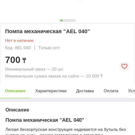
Помпа механическая "AEL 040"
Нет в наличии
Код: AEL 040
Только опт
700
₸
Минимальный заказ — 20 шт.
Минимальная сумма заказа на сайте — 10 000 ₸
Описание
Характеристики
Доставка
Оплата
Усл
Описание
Помпа механическая "AEL 040"
Легкая бескорпусная конструкция надевается на бутыль без
снятия крышки – просто вставляется в отверстие.