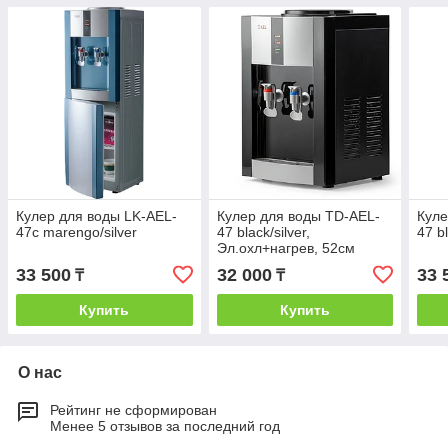
Кулер для воды LK-AEL-
Кулер для воды TD-AEL-
Куле
47c marengo/silver
47 black/silver,
47 bl
Эл.охл+нагрев, 52см
33 500
32 000
33 
₸
₸
Купить
Купить
О нас
Рейтинг не сформирован
Менее 5 отзывов за последний год