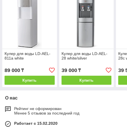
Кулер для воды LD-AEL-
Кулер для воды LD-AEL-
Куле
811a white
28 white/silver
28c w
89 000
39 000
39 
₸
₸
Купить
Купить
О нас
Рейтинг не сформирован
Менее 5 отзывов за последний год
Работает с 15.02.2020