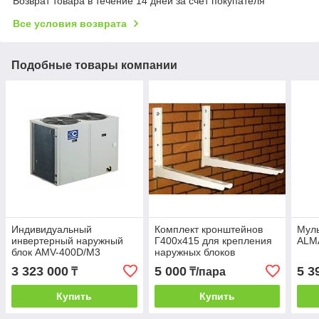
Возврат товара в течение 14 дней за счет покупателя
Все условия возврата
Подобные товары компании
Индивидуальный
Комплект кронштейнов
Муль
инвертерный наружный
Г400х415 для крепления
ALM
блок AMV-400D/M3
наружных блоков
кондиционера
3 323 000
5 000
5 3
₸
₸/пара
Купить
Купить