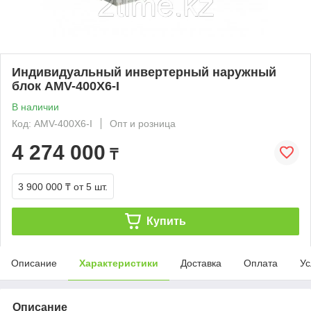
Индивидуальный инвертерный наружный
блок АMV-400Х6-I
В наличии
Код: АMV-400Х6-I
Опт и розница
4 274 000
₸
3 900 000 ₸
от 5 шт.
Купить
Описание
Характеристики
Доставка
Оплата
Ус
Описание