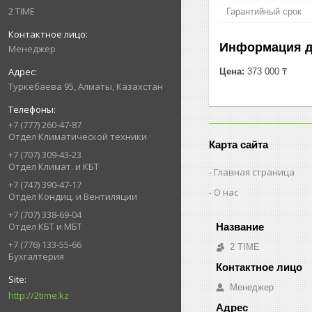
2 TIME
Гарантийный срок
Информация д
Менеджер
Цена:
373 000 ₸
Туркебаева 95, Алматы, Казахстан
+7 (777) 260-47-87
Отдел Климатической техники
Карта сайта
+7 (707) 309-43-23
Отдел Климат. и КБТ
Главная страница
+7 (747) 390-47-17
О нас
Отдел Кондиц. и Вентиляции
+7 (707) 338-69-04
Отдел КБТ и МБТ
+7 (776) 133-55-66
2 TIME
Бухгалтерия
Менеджер
http://2time.kz