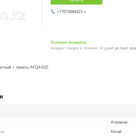
+77073094323
возврат товара в течение 14 дней
за счет по
сетный + панель AFQ4-01E
и
Алмаком
ель
Китай