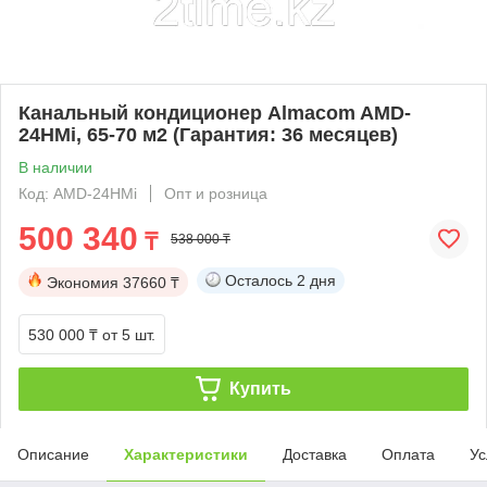
Канальный кондиционер Almacom AMD-
24HМi, 65-70 м2 (Гарантия: 36 месяцев)
В наличии
Код: AMD-24HМi
Опт и розница
500 340
₸
538 000 ₸
Осталось
2 дня
Экономия
37660 ₸
530 000 ₸
от 5 шт.
Купить
Описание
Характеристики
Доставка
Оплата
Ус