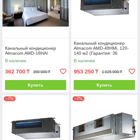
Канальный кондиционер
Канальный кондиционер
Almacom AMD-48HМi, 120-
Almacom AМD-18HАI
140 м2 (Гарантия: 36
месяцев)
В наличии
В наличии
362 700
953 250
₸
₸
390 000 ₸
1 025 000 ₸
Купить
Купить
–7%
–7%