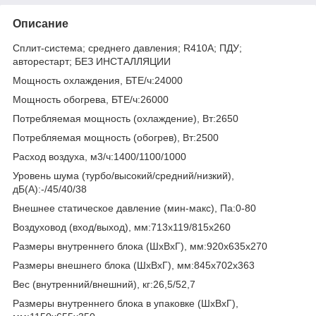
Описание
Сплит-система; среднего давления; R410А; ПДУ;
авторестарт; БЕЗ ИНСТАЛЛЯЦИИ
Мощность охлаждения, БТЕ/ч:24000
Мощность обогрева, БТЕ/ч:26000
Потребляемая мощность (охлаждение), Вт:2650
Потребляемая мощность (обогрев), Вт:2500
Расход воздуха, м3/ч:1400/1100/1000
Уровень шума (турбо/высокий/средний/низкий),
дБ(А):-/45/40/38
Внешнее статическое давление (мин-макс), Па:0-80
Воздуховод (вход/выход), мм:713х119/815х260
Размеры внутреннего блока (ШхВхГ), мм:920х635х270
Размеры внешнего блока (ШхВхГ), мм:845х702х363
Вес (внутренний/внешний), кг:26,5/52,7
Размеры внутреннего блока в упаковке (ШхВхГ),