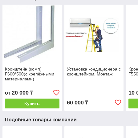
Кронштейн (комп)
Установка кондиционера с
Крон
Г600*500(с крепёжными
кронштейном, Монтаж
Г550
материалами)
20 000
10 
от
₸
60 000
₸
Купить
Подобные товары компании