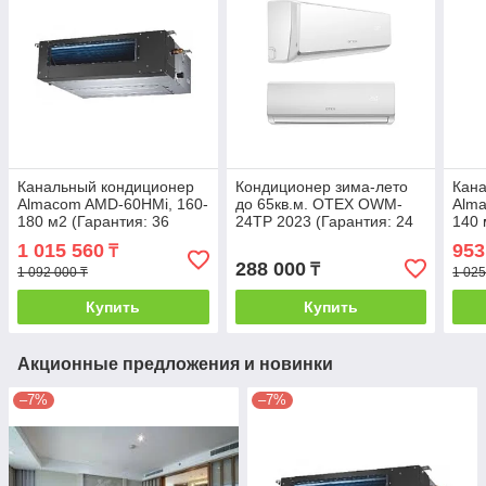
Канальный кондиционер
Кондиционер зима-лето
Кан
Almacom AMD-60HMi, 160-
до 65кв.м. OTEX OWM-
Alma
180 м2 (Гарантия: 36
24TP 2023 (Гарантия: 24
140 
месяцев)
месяца) с инсталляцией
меся
1 015 560
953
₸
288 000
₸
1 092 000 ₸
1 025
Купить
Купить
Акционные предложения и новинки
–7%
–7%