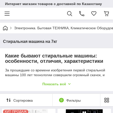
Интернет магазин товаров с доставкой по Казахстану
Электроника. Бытовая ТЕХНИКА, Климатическое Оборудо
Стиральная машина на 7кг
Какие бывают стиральные машины:
особенности, отличия, характеристики
За прошедшие со времени изобретения первой стиральной
машины 100 лет технологии совершили огромный скачок, и
теперь на рынке представлен широчайший ассортимент
Показать всё
оборудования, на которое можно переложить всю заботу о
белье. Но невзирая на впечатляющее разнообразие, все
машинки можно разделить на несколько категорий:
Сортировка
0
Фильтры
По конструкции: барабанные и активаторные.
По принципу работы: автоматические и
ХИТ ПРОДАЖ
полуавтоматические.