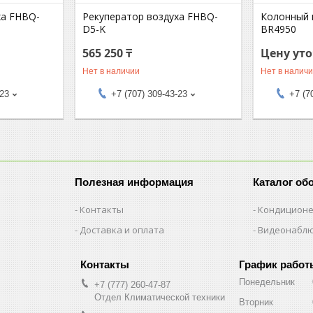
ха FHBQ-
Рекуператор воздуха FHBQ-
Колонный 
D5-K
BR4950
565 250 ₸
Цену ут
Нет в наличии
Нет в налич
-23
+7 (707) 309-43-23
+7 (7
Полезная информация
Каталог об
Контакты
Кондицион
Доставка и оплата
Видеонабл
График работ
Понедельник
+7 (777) 260-47-87
Отдел Климатической техники
Вторник