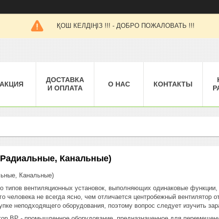
ҚОШ КЕЛДІҢІЗ !!! - ДОБРО ПОЖАЛОВАТЬ !!!
ДОСТАВКА
АКЦИЯ
О НАС
КОНТАКТЫ
И ОПЛАТА
Р
 Радиальные, Канальные)
ьные, Канальные)
о типов вентиляционных установок, выполняющих одинаковые функции, 
го человека не всегда ясно, чем отличается центробежный вентилятор о
упке неподходящего оборудования, поэтому вопрос следует изучить зар
ор ВР - промышленное оборудование, предназначенное для перемещен