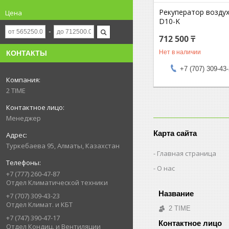
Рекуператор возду
Цена
D10-K
712 500 ₸
Нет в наличии
КОНТАКТЫ
+7 (707) 309-43
2 TIME
Менеджер
Карта сайта
Туркебаева 95, Алматы, Казахстан
Главная страница
О нас
+7 (777) 260-47-87
Отдел Климатической техники
+7 (707) 309-43-23
Отдел Климат. и КБТ
2 TIME
+7 (747) 390-47-17
Отдел Кондиц. и Вентиляции