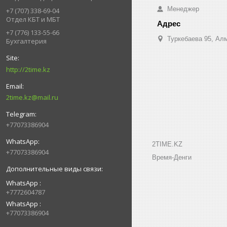
Менеджер
+7 (707) 338-69-04
Отдел КБТ и МБТ
+7 (776) 133-55-66
Туркебаева 95, Ал
Бухгалтерия
http://2time.kz
2time.kz@mail.ru
+77073386904
2TIME.KZ
+77073386904
Время-Денги
WhatsApp
+7772604787
WhatsApp
+77073386904