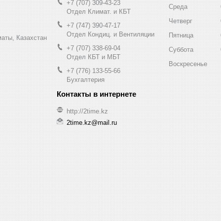
+7 (707) 309-43-23
Среда
Отдел Климат. и КБТ
Четверг
+7 (747) 390-47-17
Отдел Кондиц. и Вентиляции
Пятница
маты, Казахстан
+7 (707) 338-69-04
Суббота
Отдел КБТ и МБТ
Воскресенье
+7 (776) 133-55-66
Бухгалтерия
http://2time.kz
2time.kz@mail.ru