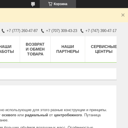
Корзина
+7 (777) 260-47-87
+7 (707) 309-43-23
+7 (747) 390-47-17
ВОЗВРАТ
НАШИ
НАШИ
СЕРВИСНЫЕ
И ОБМЕН
АБОТЫ
ПАРТНЕРЫ
ЦЕНТРЫ
ТОВАРА
но использующие для этого разные конструкции и принципы.
т
осевого
или
радиальный
от
центробежного
. Путаница
анее.
ия больших объёмов воздушных масс. Особенностью